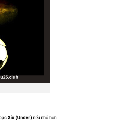
hoặc
Xỉu (Under)
nếu nhỏ hơn.