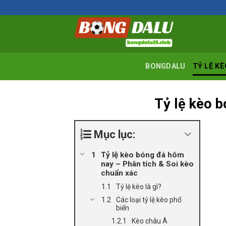
Skip
to
content
BONGDALU
TỶ LỆ KÈ
Tỷ lệ kèo b
Mục lục:
Tỷ lệ kèo bóng đá hôm
nay – Phân tích & Soi kèo
chuẩn xác
Tỷ lệ kèo là gì?
Các loại tỷ lệ kèo phổ
biến
Kèo châu Á