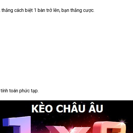
 thắng cách biệt 1 bàn trở lên, bạn thắng cược.
 tính toán phức tạp.