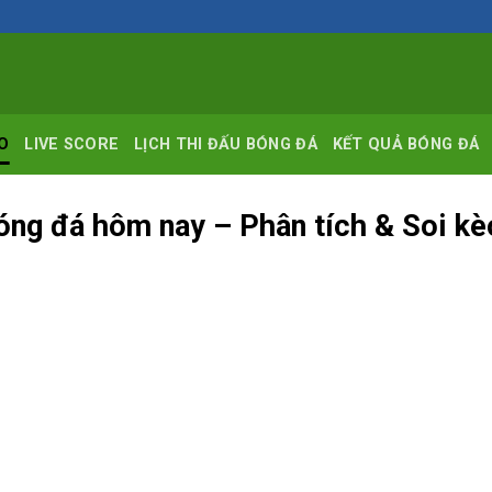
O
LIVE SCORE
LỊCH THI ĐẤU BÓNG ĐÁ
KẾT QUẢ BÓNG ĐÁ
óng đá hôm nay – Phân tích & Soi k