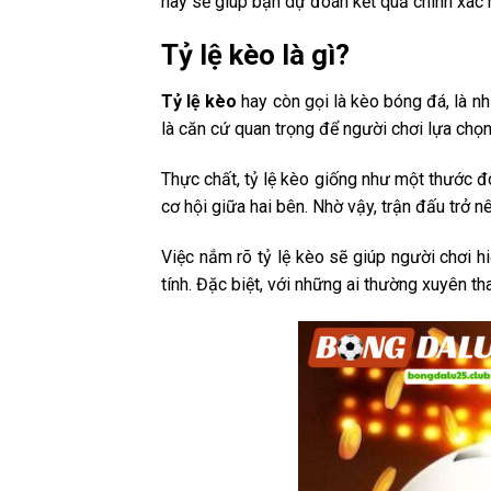
nay sẽ giúp bạn dự đoán kết quả chính xác 
Tỷ lệ kèo là gì?
Tỷ lệ kèo
hay còn gọi là kèo bóng đá, là n
là căn cứ quan trọng để người chơi lựa chọ
Thực chất, tỷ lệ kèo giống như một thước 
cơ hội giữa hai bên. Nhờ vậy, trận đấu trở 
Việc nắm rõ tỷ lệ kèo sẽ giúp người chơi h
tính. Đặc biệt, với những ai thường xuyên t