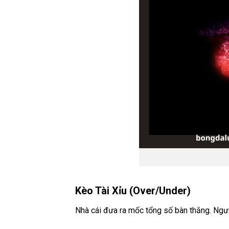
Kèo Tài Xỉu (Over/Under)
Nhà cái đưa ra mốc tổng số bàn thắng. Ngư