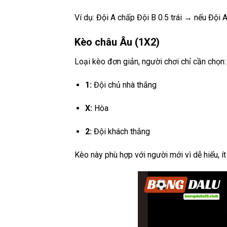
Ví dụ: Đội A chấp Đội B 0.5 trái → nếu Đội A
Kèo châu Âu (1X2)
Loại kèo đơn giản, người chơi chỉ cần chọn:
1:
Đội chủ nhà thắng
X:
Hòa
2:
Đội khách thắng
Kèo này phù hợp với người mới vì dễ hiểu, ít