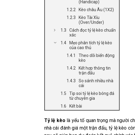
(Handicap)
Kèo châu Âu (1X2)
Kèo Tài Xỉu
(Over/Under)
Cách đọc tỷ lệ kèo chuẩn
xác
Mẹo phân tích tỷ lệ kèo
của cao thủ
Theo dõi biến động
kèo
Kết hợp thông tin
trận đấu
So sánh nhiều nhà
cái
Tip soi tỷ lệ kèo bóng đá
từ chuyên gia
Kết bài
Tỷ lệ kèo
là yếu tố quan trọng mà người c
nhà cái đánh giá một trận đấu, tỷ lệ kèo cò